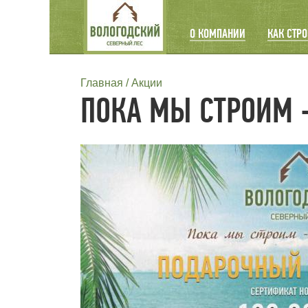
MAIN
О КОМПАНИИ
КАК СТР
NAVIGATION
СТРОКА
Главная
Акции
ПОКА МЫ СТРОИМ 
НАВИГАЦИИ