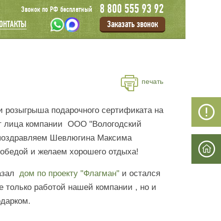
8 800 555 93 92
Звонок по РФ бесплатный
Заказать звонок
ОНТАКТЫ
печать
и розыгрыша подарочного сертификата на
т лица компании ООО "Вологодский
поздравляем Шевлюгина Максима
победой и желаем хорошего отдыха!
азал
дом по проекту "Флагман"
и остался
е только работой нашей компании , но и
одарком.