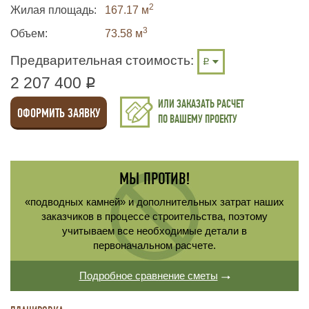
2
Жилая площадь
167.17 м
3
Объем:
73.58
м
Предварительная стоимость:
2 207 400
q
ИЛИ ЗАКАЗАТЬ РАСЧЕТ
ОФОРМИТЬ ЗАЯВКУ
ПО ВАШЕМУ ПРОЕКТУ
МЫ ПРОТИВ!
«подводных камней» и дополнительных затрат наших
заказчиков в процессе строительства, поэтому
учитываем все необходимые детали в
первоначальном расчете.
Подробное сравнение сметы