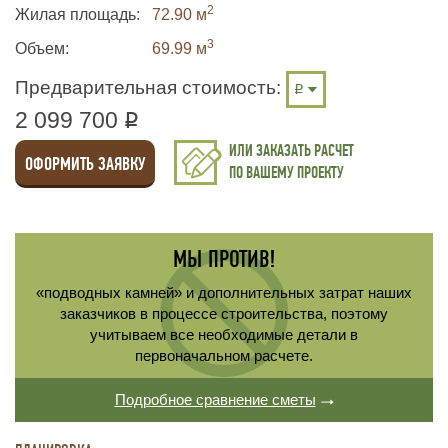
2
Жилая площадь
72.90 м
3
Объем:
69.99
м
Предварительная стоимость:
2 099 700
q
ИЛИ ЗАКАЗАТЬ РАСЧЕТ
ОФОРМИТЬ ЗАЯВКУ
ПО ВАШЕМУ ПРОЕКТУ
МЫ ПРОТИВ!
«подводных камней» и дополнительных затрат наших
заказчиков в процессе строительства, поэтому
учитываем все необходимые детали в
первоначальном расчете.
Подробное сравнение сметы