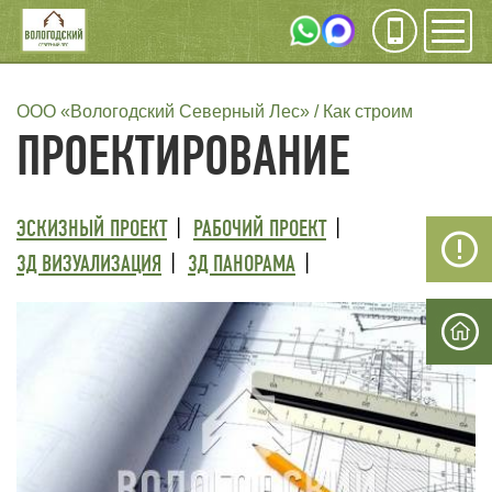
Инфо
Мен
СТРОКА
ООО «Вологодский Северный Лес»
Как строим
ПРОЕКТИРОВАНИЕ
НАВИГАЦИИ
ТРЕТИЙ
ЭСКИЗНЫЙ ПРОЕКТ
РАБОЧИЙ ПРОЕКТ
УРОВЕНЬ
3Д ВИЗУАЛИЗАЦИЯ
3Д ПАНОРАМА
МЕНЮ