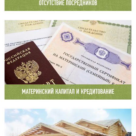
ОТСУТСТВИЕ ПОСРЕДНИКОВ
Полный производственный цикл: от заготовки
древесины в собственных делянках до полной
его переработки, что позволяет
избежать «промежуточных наценок»
МАТЕРИНСКИЙ КАПИТАЛ И КРЕДИТОВАНИЕ
В нашей компании Вы можете заключить
договор на строительство с привлечением
материнского капитала или получить кредит
на выгодных условиях в одном из наших
банков – партнеров.