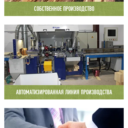
СОБСТВЕННОЕ ПРОИЗВОДСТВО
Производственная база компании ООО
«Вологодский Северный Лес» находится в
районном центре Сямжа Вологодской области,
в 50 метрах от
федеральной трассы М8 Москва-Архангельск.
АВТОМАТИЗИРОВАННАЯ ЛИНИЯ ПРОИЗВОДСТВА
На производственной базе нашей
компании используется оборудование и станки
Швейцарского производителя Krusi, широко
известной во всем мире фирмы по
производству оборудования для деревянного