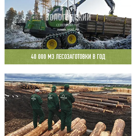
40 000 М3 ЛЕСОЗАГОТОВКИ В ГОД
Лесозаготовительную деятельность ООО
"Вологодский Северный Лес» осуществляет на
севере границ Вологодской и Архангельской
областей. Ежегодно в переработке
предприятия находится порядка 40000
кубометров древесины.