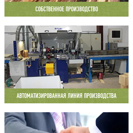
СОБСТВЕННОЕ ПРОИЗВОДСТВО
Производственная база компании ООО
«Вологодский Северный Лес» находится в
районном центре Сямжа Вологодской области,
в 50 метрах от
федеральной трассы М8 Москва-Архангельск.
АВТОМАТИЗИРОВАННАЯ ЛИНИЯ ПРОИЗВОДСТВА
На производственной базе нашей
компании используется оборудование и станки
Швейцарского производителя Krusi, широко
известной во всем мире фирмы по
производству оборудования для деревянного