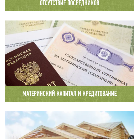
ОТСУТСТВИЕ ПОСРЕДНИКОВ
Полный производственный цикл: от заготовки
древесины в собственных делянках до полной
его переработки, что позволяет
избежать «промежуточных наценок»
МАТЕРИНСКИЙ КАПИТАЛ И КРЕДИТОВАНИЕ
В нашей компании Вы можете заключить
договор на строительство с привлечением
материнского капитала или получить кредит
на выгодных условиях в одном из наших
банков – партнеров.