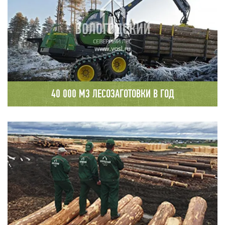
40 000 М3 ЛЕСОЗАГОТОВКИ В ГОД
Лесозаготовительную деятельность ООО
"Вологодский Северный Лес» осуществляет на
севере границ Вологодской и Архангельской
областей. Ежегодно в переработке
предприятия находится порядка 40000
кубометров древесины.